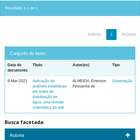
Resultado 1-1 de 1.
Anterior
1
Próximo
Conjunto de itens:
Data do
Título
Autor(es)
Tipo
documento
9-Mar-2021
Aplicação de
ALMEIDA, Emerson
Dissertação
análises estatísticas
Pessanha de
em redes de
distribuição de
água: uma revisão
sistemática da arte
Busca facetada
Autoria