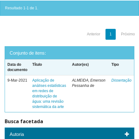
Resultado 1-1 de 1.
Anterior
1
Próximo
Conjunto de itens:
Data do
Título
Autor(es)
Tipo
documento
9-Mar-2021
Aplicação de
ALMEIDA, Emerson
Dissertação
análises estatísticas
Pessanha de
em redes de
distribuição de
água: uma revisão
sistemática da arte
Busca facetada
Autoria