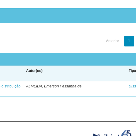
Anterior
1
Autor(es)
Tip
 distribuição
ALMEIDA, Emerson Pessanha de
Diss