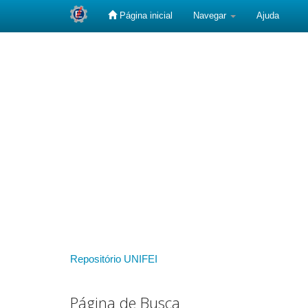
Página inicial
Navegar
Ajuda
Skip
navigation
Repositório UNIFEI
Página de Busca