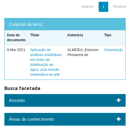
Anterior
1
Próximo
Conjunto de itens:
Data do
Título
Autor(es)
Tipo
documento
9-Mar-2021
Aplicação de
ALMEIDA, Emerson
Dissertação
análises estatísticas
Pessanha de
em redes de
distribuição de
água: uma revisão
sistemática da arte
Busca facetada
Assunto
Áreas de conhecimento