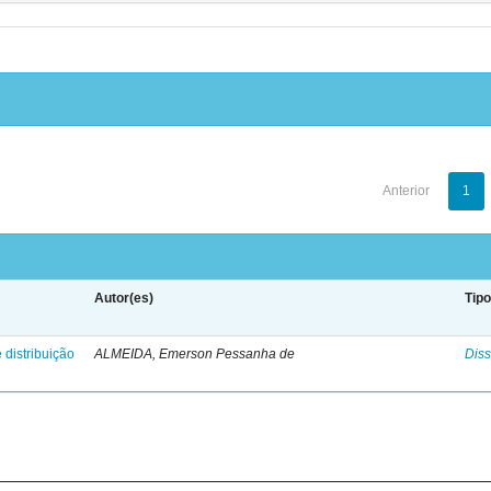
Anterior
1
Autor(es)
Tip
 distribuição
ALMEIDA, Emerson Pessanha de
Diss