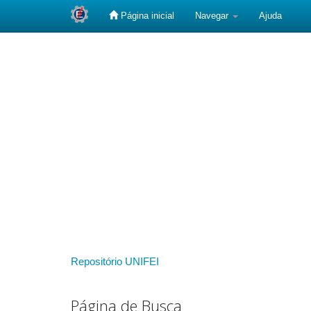
Página inicial
Navegar
Ajuda
Skip
navigation
Repositório UNIFEI
Página de Busca