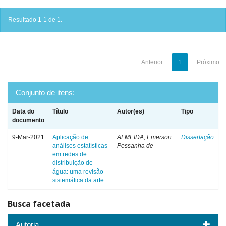
Resultado 1-1 de 1.
Anterior
1
Próximo
Conjunto de itens:
Data do
Título
Autor(es)
Tipo
documento
9-Mar-2021
Aplicação de
ALMEIDA, Emerson
Dissertação
análises estatísticas
Pessanha de
em redes de
distribuição de
água: uma revisão
sistemática da arte
Busca facetada
Autoria