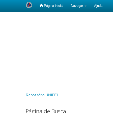
Página inicial
Navegar
Ajuda
Skip
navigation
Repositório UNIFEI
Página de Busca