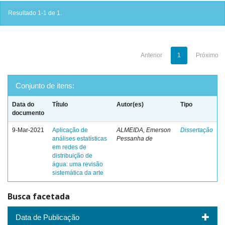
Resultado 1-1 de 1.
Anterior
1
Próximo
Conjunto de itens:
Data do
Título
Autor(es)
Tipo
documento
9-Mar-2021
Aplicação de
ALMEIDA, Emerson
Dissertação
análises estatísticas
Pessanha de
em redes de
distribuição de
água: uma revisão
sistemática da arte
Busca facetada
Data de Publicação