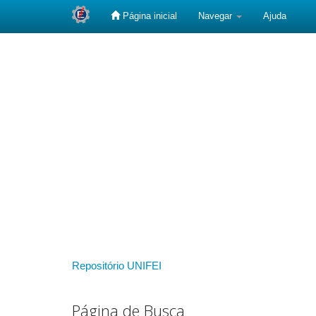
Página inicial
Navegar
Ajuda
Skip
navigation
Repositório UNIFEI
Página de Busca