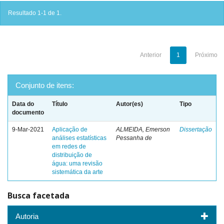
Resultado 1-1 de 1.
Anterior
1
Próximo
Conjunto de itens:
Data do
Título
Autor(es)
Tipo
documento
9-Mar-2021
Aplicação de
ALMEIDA, Emerson
Dissertação
análises estatísticas
Pessanha de
em redes de
distribuição de
água: uma revisão
sistemática da arte
Busca facetada
Autoria