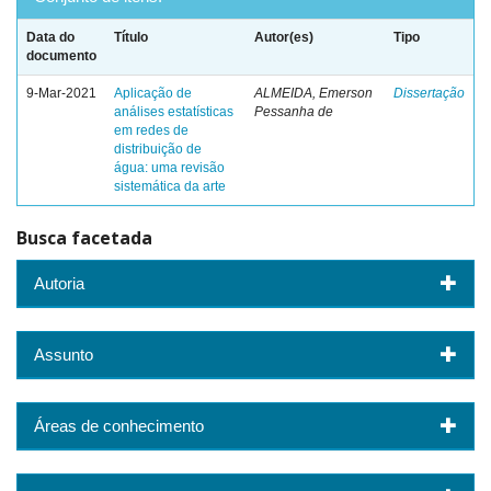
Data do
Título
Autor(es)
Tipo
documento
9-Mar-2021
Aplicação de
ALMEIDA, Emerson
Dissertação
análises estatísticas
Pessanha de
em redes de
distribuição de
água: uma revisão
sistemática da arte
Busca facetada
Autoria
Assunto
Áreas de conhecimento