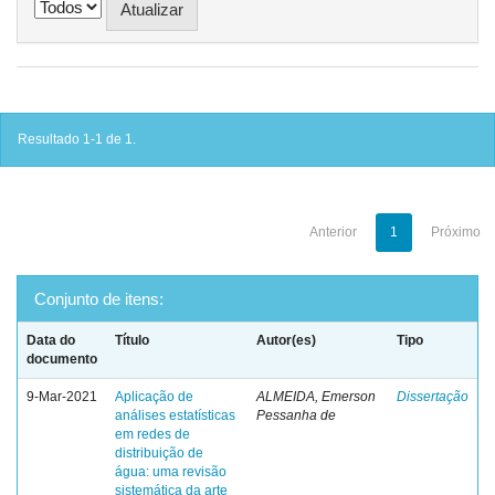
Resultado 1-1 de 1.
Anterior
1
Próximo
Conjunto de itens:
Data do
Título
Autor(es)
Tipo
documento
9-Mar-2021
Aplicação de
ALMEIDA, Emerson
Dissertação
análises estatísticas
Pessanha de
em redes de
distribuição de
água: uma revisão
sistemática da arte