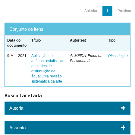
Anterior
1
Próximo
Conjunto de itens:
Data do
Título
Autor(es)
Tipo
documento
9-Mar-2021
Aplicação de
ALMEIDA, Emerson
Dissertação
análises estatísticas
Pessanha de
em redes de
distribuição de
água: uma revisão
sistemática da arte
Busca facetada
Autoria
Assunto