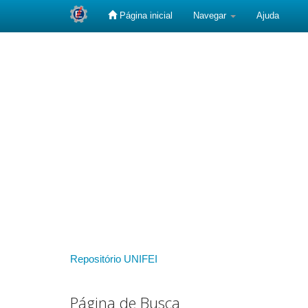
Página inicial
Navegar
Ajuda
Skip
navigation
Repositório UNIFEI
Página de Busca