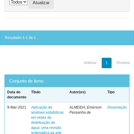
Resultado 1-1 de 1.
Anterior
1
Próximo
Conjunto de itens:
Data do
Título
Autor(es)
Tipo
documento
9-Mar-2021
Aplicação de
ALMEIDA, Emerson
Dissertação
análises estatísticas
Pessanha de
em redes de
distribuição de
água: uma revisão
sistemática da arte