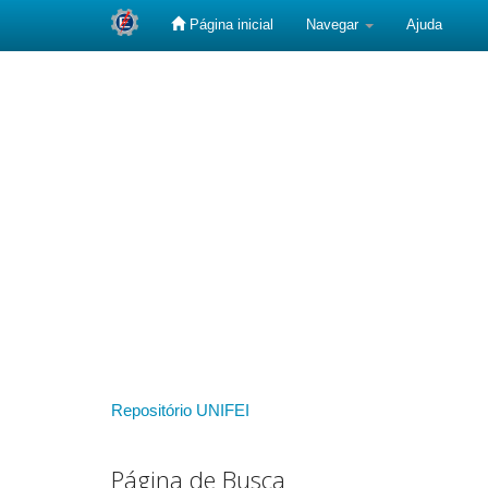
Página inicial
Navegar
Ajuda
Skip
navigation
Repositório UNIFEI
Página de Busca