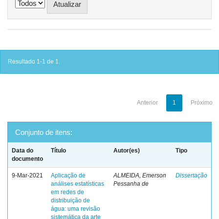
Resultado 1-1 de 1.
Anterior
1
Próximo
Conjunto de itens:
Data do
Título
Autor(es)
Tipo
documento
9-Mar-2021
Aplicação de
ALMEIDA, Emerson
Dissertação
análises estatísticas
Pessanha de
em redes de
distribuição de
água: uma revisão
sistemática da arte