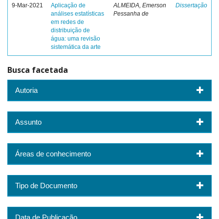
9-Mar-2021
Aplicação de
ALMEIDA, Emerson
Dissertação
análises estatísticas
Pessanha de
em redes de
distribuição de
água: uma revisão
sistemática da arte
Busca facetada
Autoria
Assunto
Áreas de conhecimento
Tipo de Documento
Data de Publicação