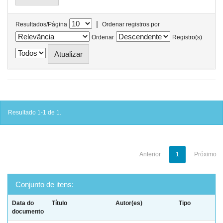
|
Resultados/Página
Ordenar registros por
Ordenar
Registro(s)
Resultado 1-1 de 1.
Anterior
1
Próximo
Conjunto de itens:
Data do
Título
Autor(es)
Tipo
documento