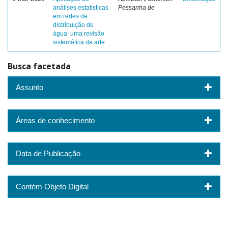
análises estatísticas
Pessanha de
em redes de
distribuição de
água: uma revisão
sistemática da arte
Busca facetada
Assunto
Áreas de conhecimento
Data de Publicação
Contém Objeto Digital