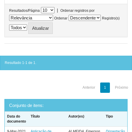
|
Resultados/Página
Ordenar registros por
Ordenar
Registro(s)
Resultado 1-1 de 1.
Anterior
1
Próximo
Conjunto de itens:
Data do
Título
Autor(es)
Tipo
documento
9-Mar-2021
Aplicação de
ALMEIDA, Emerson
Dissertação