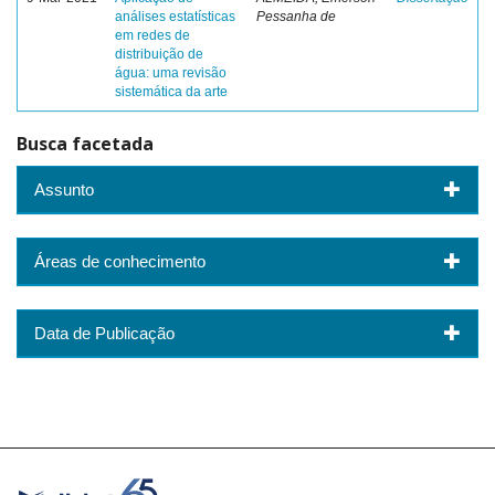
análises estatísticas
Pessanha de
em redes de
distribuição de
água: uma revisão
sistemática da arte
Busca facetada
Assunto
Áreas de conhecimento
Data de Publicação