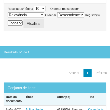
|
Resultados/Página
Ordenar registros por
Ordenar
Registro(s)
Resultado 1-1 de 1.
Anterior
1
Próximo
Conjunto de itens:
Data do
Título
Autor(es)
Tipo
documento
9-Mar-2021
Aplicação de
ALMEIDA, Emerson
Dissertação