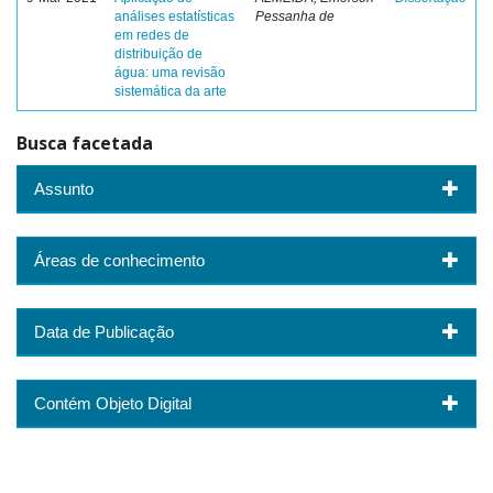
análises estatísticas
Pessanha de
em redes de
distribuição de
água: uma revisão
sistemática da arte
Busca facetada
Assunto
Áreas de conhecimento
Data de Publicação
Contém Objeto Digital