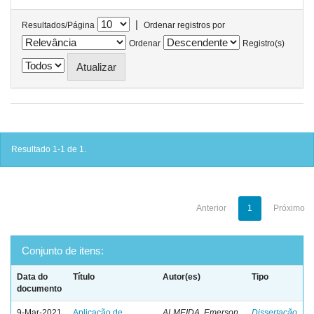
|
Resultados/Página
Ordenar registros por
Ordenar
Registro(s)
Resultado 1-1 de 1.
Anterior
1
Próximo
Conjunto de itens:
Data do
Título
Autor(es)
Tipo
documento
9-Mar-2021
Aplicação de
ALMEIDA, Emerson
Dissertação