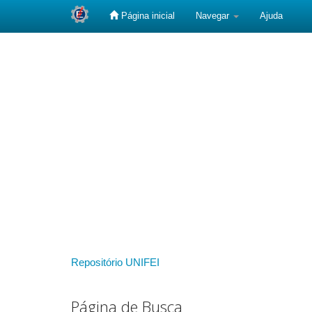
Página inicial
Navegar
Ajuda
Skip
navigation
Repositório UNIFEI
Página de Busca