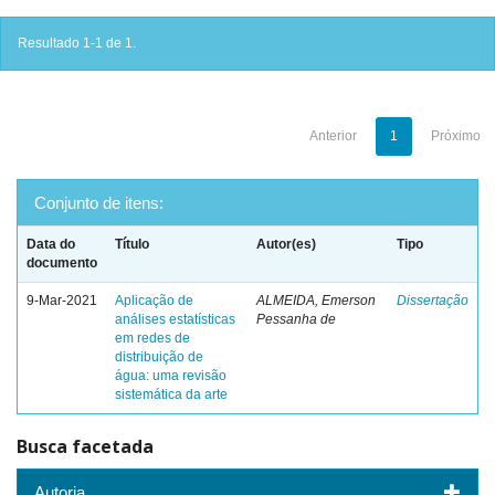
Resultado 1-1 de 1.
Anterior
1
Próximo
Conjunto de itens:
Data do
Título
Autor(es)
Tipo
documento
9-Mar-2021
Aplicação de
ALMEIDA, Emerson
Dissertação
análises estatísticas
Pessanha de
em redes de
distribuição de
água: uma revisão
sistemática da arte
Busca facetada
Autoria