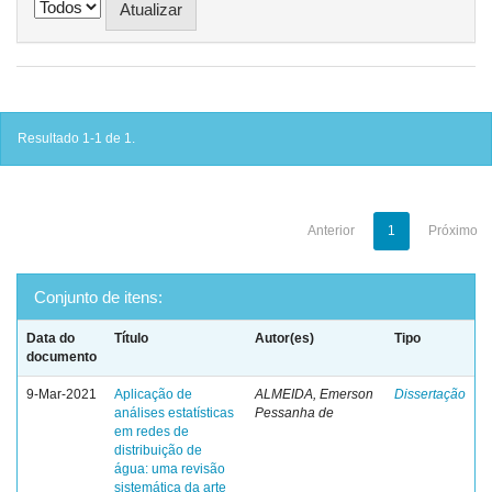
Resultado 1-1 de 1.
Anterior
1
Próximo
Conjunto de itens:
Data do
Título
Autor(es)
Tipo
documento
9-Mar-2021
Aplicação de
ALMEIDA, Emerson
Dissertação
análises estatísticas
Pessanha de
em redes de
distribuição de
água: uma revisão
sistemática da arte