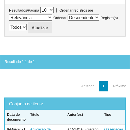
|
Resultados/Página
Ordenar registros por
Ordenar
Registro(s)
Resultado 1-1 de 1.
Anterior
1
Próximo
Conjunto de itens:
Data do
Título
Autor(es)
Tipo
documento
9-Mar-2021
Aplicação de
ALMEIDA, Emerson
Dissertação