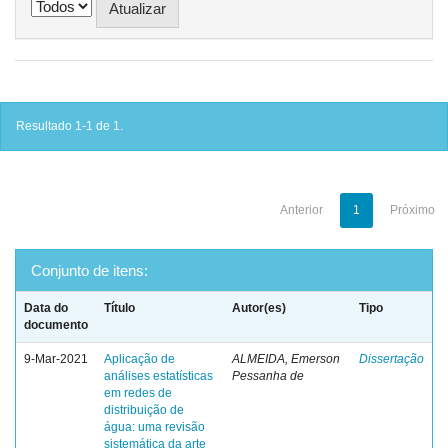
Resultado 1-1 de 1.
Anterior
1
Próximo
Conjunto de itens:
Data do
Título
Autor(es)
Tipo
documento
9-Mar-2021
Aplicação de
ALMEIDA, Emerson
Dissertação
análises estatísticas
Pessanha de
em redes de
distribuição de
água: uma revisão
sistemática da arte