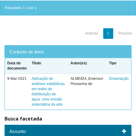
Resultado 1-1 de 1.
Anterior
1
Próximo
Conjunto de itens:
Data do
Título
Autor(es)
Tipo
documento
9-Mar-2021
Aplicação de
ALMEIDA, Emerson
Dissertação
análises estatísticas
Pessanha de
em redes de
distribuição de
água: uma revisão
sistemática da arte
Busca facetada
Assunto