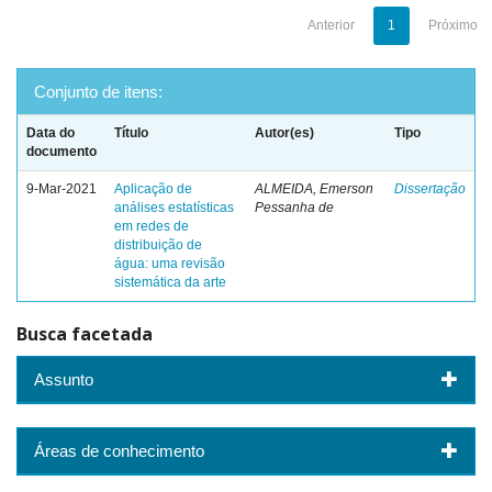
Anterior
1
Próximo
Conjunto de itens:
Data do
Título
Autor(es)
Tipo
documento
9-Mar-2021
Aplicação de
ALMEIDA, Emerson
Dissertação
análises estatísticas
Pessanha de
em redes de
distribuição de
água: uma revisão
sistemática da arte
Busca facetada
Assunto
Áreas de conhecimento