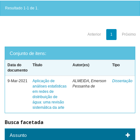
Resultado 1-1 de 1.
Anterior
1
Próximo
Conjunto de itens:
Data do
Título
Autor(es)
Tipo
documento
9-Mar-2021
Aplicação de
ALMEIDA, Emerson
Dissertação
análises estatísticas
Pessanha de
em redes de
distribuição de
água: uma revisão
sistemática da arte
Busca facetada
Assunto