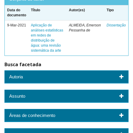
Data do
Título
Autor(es)
Tipo
documento
9-Mar-2021
Aplicação de
ALMEIDA, Emerson
Dissertação
análises estatísticas
Pessanha de
em redes de
distribuição de
água: uma revisão
sistemática da arte
Busca facetada
Autoria
Assunto
Áreas de conhecimento