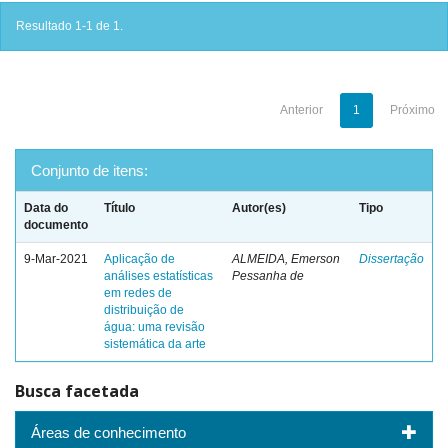
Resultado 1-1 de 1.
Anterior
1
Próximo
Conjunto de itens:
Data do
Título
Autor(es)
Tipo
documento
9-Mar-2021
Aplicação de
ALMEIDA, Emerson
Dissertação
análises estatísticas
Pessanha de
em redes de
distribuição de
água: uma revisão
sistemática da arte
Busca facetada
Áreas de conhecimento