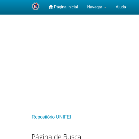
Página inicial
Navegar
Ajuda
Skip
navigation
Repositório UNIFEI
Página de Busca