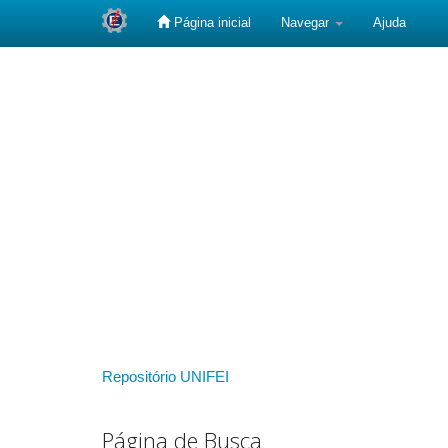
Página inicial
Navegar
Ajuda
Skip
navigation
Repositório UNIFEI
Página de Busca