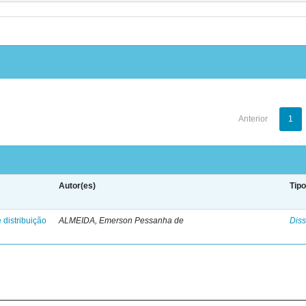
Anterior
1
Autor(es)
Tip
 distribuição
ALMEIDA, Emerson Pessanha de
Diss