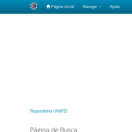
Página inicial
Navegar
Ajuda
Skip
navigation
Repositório UNIFEI
Página de Busca