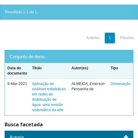
Resultado 1-1 de 1.
Anterior
1
Próximo
Conjunto de itens:
Data do
Título
Autor(es)
Tipo
documento
9-Mar-2021
Aplicação de
ALMEIDA, Emerson
Dissertação
análises estatísticas
Pessanha de
em redes de
distribuição de
água: uma revisão
sistemática da arte
Busca facetada
Autoria