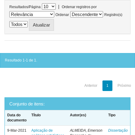
|
Resultados/Página
Ordenar registros por
Ordenar
Registro(s)
Resultado 1-1 de 1.
Anterior
1
Próximo
Conjunto de itens:
Data do
Título
Autor(es)
Tipo
documento
9-Mar-2021
Aplicação de
ALMEIDA, Emerson
Dissertação