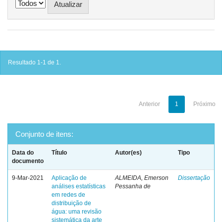
Resultado 1-1 de 1.
Anterior
1
Próximo
Conjunto de itens:
Data do
Título
Autor(es)
Tipo
documento
9-Mar-2021
Aplicação de
ALMEIDA, Emerson
Dissertação
análises estatísticas
Pessanha de
em redes de
distribuição de
água: uma revisão
sistemática da arte