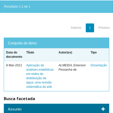
Resultado 1-1 de 1.
Anterior
1
Próximo
Conjunto de itens:
Data do
Título
Autor(es)
Tipo
documento
9-Mar-2021
Aplicação de
ALMEIDA, Emerson
Dissertação
análises estatísticas
Pessanha de
em redes de
distribuição de
água: uma revisão
sistemática da arte
Busca facetada
Assunto