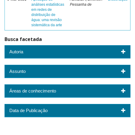
análises estatísticas
Pessanha de
em redes de
distribuição de
água: uma revisão
sistemática da arte
Busca facetada
Autoria
Assunto
Áreas de conhecimento
Data de Publicação