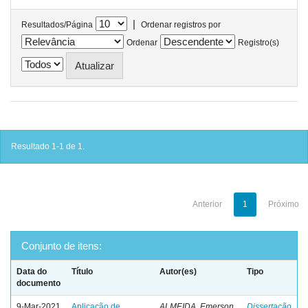
|
Resultados/Página
Ordenar registros por
Ordenar
Registro(s)
Resultado 1-1 de 1.
Anterior
1
Próximo
Conjunto de itens:
Data do
Título
Autor(es)
Tipo
documento
9-Mar-2021
Aplicação de
ALMEIDA, Emerson
Dissertação