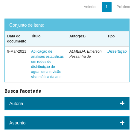
Anterior
1
Próximo
Conjunto de itens:
Data do
Título
Autor(es)
Tipo
documento
9-Mar-2021
Aplicação de
ALMEIDA, Emerson
Dissertação
análises estatísticas
Pessanha de
em redes de
distribuição de
água: uma revisão
sistemática da arte
Busca facetada
Autoria
Assunto