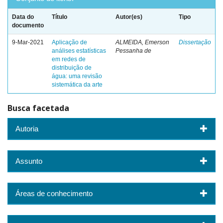
Data do
Título
Autor(es)
Tipo
documento
9-Mar-2021
Aplicação de
ALMEIDA, Emerson
Dissertação
análises estatísticas
Pessanha de
em redes de
distribuição de
água: uma revisão
sistemática da arte
Busca facetada
Autoria
Assunto
Áreas de conhecimento