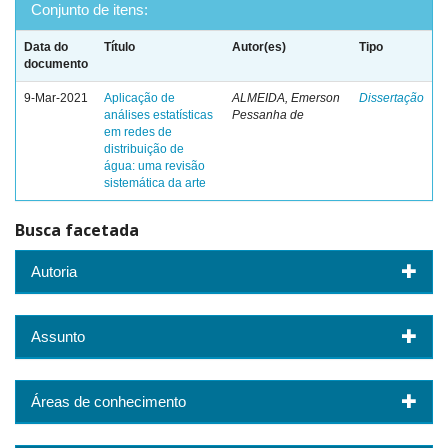
Conjunto de itens:
Data do
Título
Autor(es)
Tipo
documento
9-Mar-2021
Aplicação de
ALMEIDA, Emerson
Dissertação
análises estatísticas
Pessanha de
em redes de
distribuição de
água: uma revisão
sistemática da arte
Busca facetada
Autoria
Assunto
Áreas de conhecimento