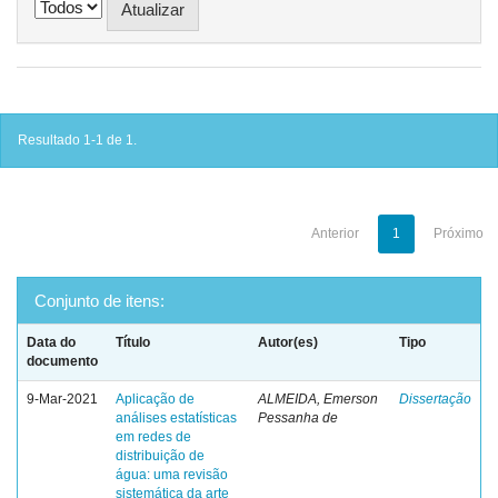
Resultado 1-1 de 1.
Anterior
1
Próximo
Conjunto de itens:
Data do
Título
Autor(es)
Tipo
documento
9-Mar-2021
Aplicação de
ALMEIDA, Emerson
Dissertação
análises estatísticas
Pessanha de
em redes de
distribuição de
água: uma revisão
sistemática da arte