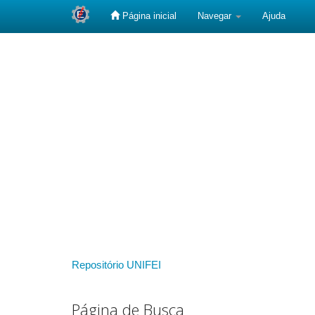
Página inicial
Navegar
Ajuda
Skip
navigation
Repositório UNIFEI
Página de Busca