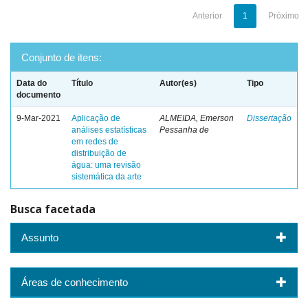
Anterior
1
Próximo
Conjunto de itens:
Data do
Título
Autor(es)
Tipo
documento
9-Mar-2021
Aplicação de
ALMEIDA, Emerson
Dissertação
análises estatísticas
Pessanha de
em redes de
distribuição de
água: uma revisão
sistemática da arte
Busca facetada
Assunto
Áreas de conhecimento