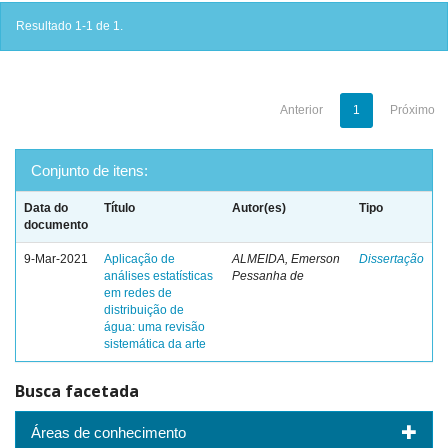
Resultado 1-1 de 1.
Anterior
1
Próximo
Conjunto de itens:
Data do
Título
Autor(es)
Tipo
documento
9-Mar-2021
Aplicação de
ALMEIDA, Emerson
Dissertação
análises estatísticas
Pessanha de
em redes de
distribuição de
água: uma revisão
sistemática da arte
Busca facetada
Áreas de conhecimento