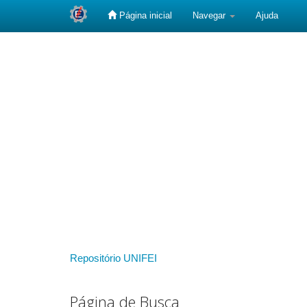
Página inicial
Navegar
Ajuda
Skip
navigation
Repositório UNIFEI
Página de Busca