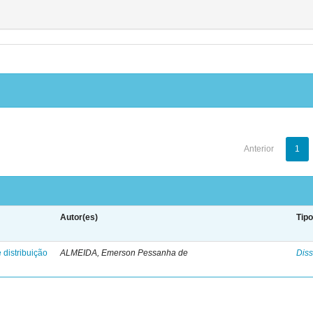
Anterior
1
Autor(es)
Tip
 distribuição
ALMEIDA, Emerson Pessanha de
Diss