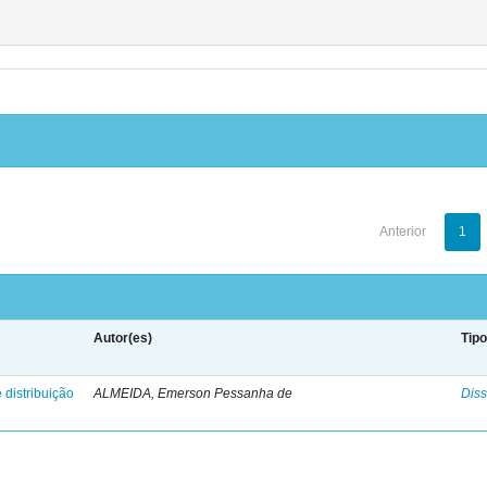
Anterior
1
Autor(es)
Tip
 distribuição
ALMEIDA, Emerson Pessanha de
Diss