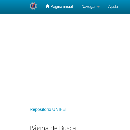
Página inicial
Navegar
Ajuda
Skip
navigation
Repositório UNIFEI
Página de Busca