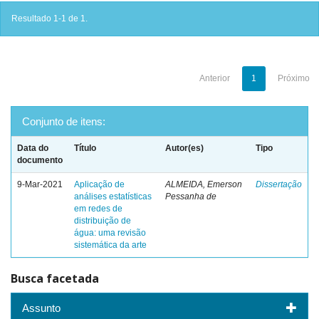
Resultado 1-1 de 1.
Anterior
1
Próximo
Conjunto de itens:
Data do
Título
Autor(es)
Tipo
documento
9-Mar-2021
Aplicação de
ALMEIDA, Emerson
Dissertação
análises estatísticas
Pessanha de
em redes de
distribuição de
água: uma revisão
sistemática da arte
Busca facetada
Assunto