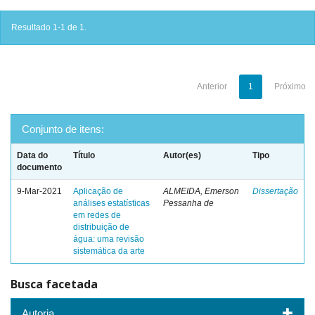
Resultado 1-1 de 1.
Anterior
1
Próximo
Conjunto de itens:
Data do
Título
Autor(es)
Tipo
documento
9-Mar-2021
Aplicação de
ALMEIDA, Emerson
Dissertação
análises estatísticas
Pessanha de
em redes de
distribuição de
água: uma revisão
sistemática da arte
Busca facetada
Autoria